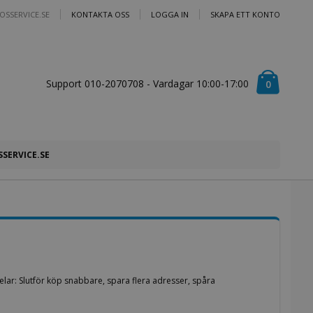
SSERVICE.SE
KONTAKTA OSS
LOGGA IN
SKAPA ETT KONTO
Cart
Support 010-2070708 - Vardagar 10:00-17:00
artiklar
0
SSERVICE.SE
lar: Slutför köp snabbare, spara flera adresser, spåra