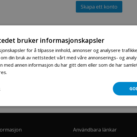
Skapa ett konto
tedet bruker informasjonskapsler
jonskapsler for å tilpasse innhold, annonser og analysere trafikke
 om din bruk av nettstedet vårt med våre annonserings- og ana
 med annen informasjon du har gitt dem eller som de har samlet 
res.
Les mer
R
GO
formasjon
Användbara länkar