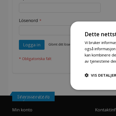
Lösenord
Dette netts
Vi bruker informas
Logga in
Glömt ditt lösenord?
også informasjon
kan kombinere den
av tjenestene de
VIS DETALJE
Engrosservice.no
Min konto
Kontaktin